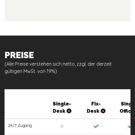
PREISE
(Alle Preise verstehen sich netto, zzgl. der derzeit
gültigen MwSt. von 19%)
Single-
Fix-
Singl
Desk
Desk
Offic
24/7 Zugang