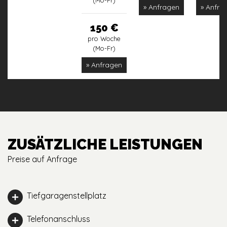
(Mo-Fr)
» Anfragen
» Anfra
150 €
pro Woche
(Mo-Fr)
» Anfragen
ZUSÄTZLICHE LEISTUNGEN
Preise auf Anfrage
Tiefgaragenstellplatz
Telefonanschluss